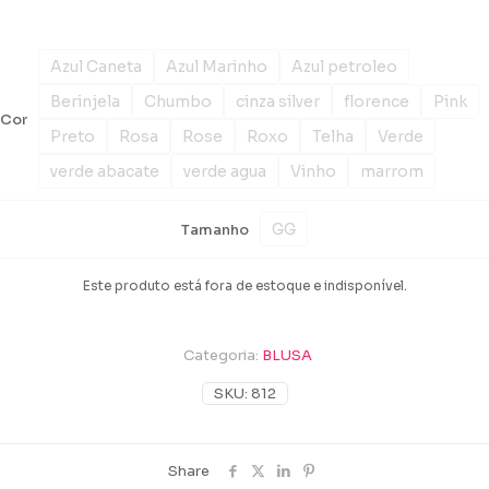
Azul Caneta
Azul Marinho
Azul petroleo
Berinjela
Chumbo
cinza silver
florence
Pink
Cor
Preto
Rosa
Rose
Roxo
Telha
Verde
verde abacate
verde agua
Vinho
marrom
GG
Tamanho
Este produto está fora de estoque e indisponível.
Categoria:
BLUSA
SKU:
812
Share