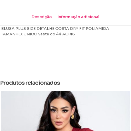
Descrição
Informação adicional
BLUSA PLUS SIZE DETALHE COSTA DRY FIT POLIAMIDA
TAMANHO: UNICO veste do 44 AO 48
Peso
0,124 kg
Dimensões
10 × 12 × 4 cm
Produtos relacionados
Cor
Azul Caneta, Azul Marinho, Azul petroleo, Berinjela, Chumbo, cinza
silver, florence, Pink, Preto, Rosa, Rose, Roxo, Telha, Verde, verde
abacate, verde agua, Vinho, marrom
Tamanho
GG