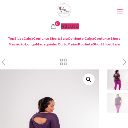
0
R$
0,00
Top
Blusa
Calça
Conjunto Short/Saia
Conjunto Calça
Conjunto Short
Macacão Longo
Macaquinho Curto
Meias
Pochete
Short
Short Saia