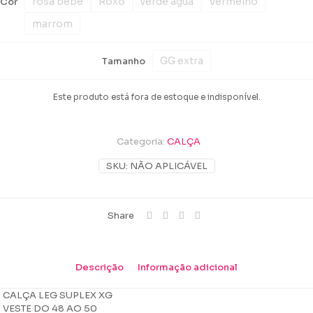
rosa bebê
Roxo
verde agua
Vermelho
Cor
marrom
GG extra
Tamanho
Este produto está fora de estoque e indisponível.
Categoria:
CALÇA
SKU:
NÃO APLICÁVEL
Share
Descrição
Informação adicional
CALÇA LEG SUPLEX XG
VESTE DO 48 AO 50