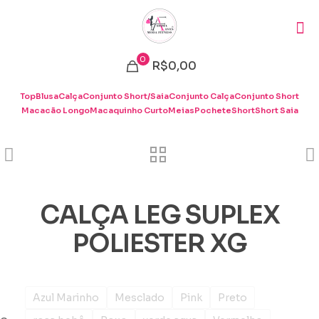
0
R$0,00
Top
Blusa
Calça
Conjunto Short/Saia
Conjunto Calça
Conjunto Short
Macacão Longo
Macaquinho Curto
Meias
Pochete
Short
Short Saia
CALÇA LEG SUPLEX
POLIESTER XG
Azul Marinho
Mesclado
Pink
Preto