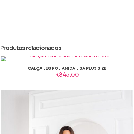
Peso
0,384 kg
Dimensões
15 × 15 × 4 cm
Produtos relacionados
Cor
Azul Marinho, Mesclado, Pink, Preto, rosa bebê, Roxo, verde agua,
Vermelho, marrom
CALÇA LEG POLIAMIDA LISA PLUS SIZE
Tamanho
R$
45,00
GG extra