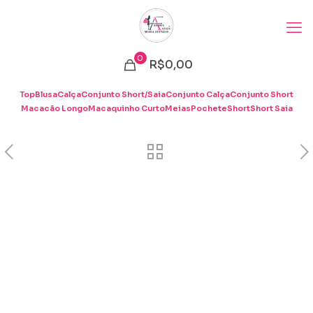
0
R$0,00
Top
Blusa
Calça
Conjunto Short/Saia
Conjunto Calça
Conjunto Short
Macacão Longo
Macaquinho Curto
Meias
Pochete
Short
Short Saia