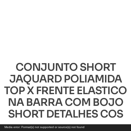
CONJUNTO SHORT
JAQUARD POLIAMIDA
TOP X FRENTE ELASTICO
NA BARRA COM BOJO
SHORT DETALHES COS
Tocador
Media error: Format(s) not supported or source(s) not found