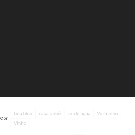
beu blue
rosa bebê
verde agua
Vermelho
Cor
Vinho