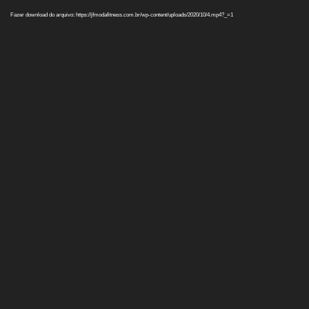
de
vídeo
Fazer download do arquivo: https://jfmodafitness.com.br/wp-content/uploads/2020/10/4.mp4?_=1