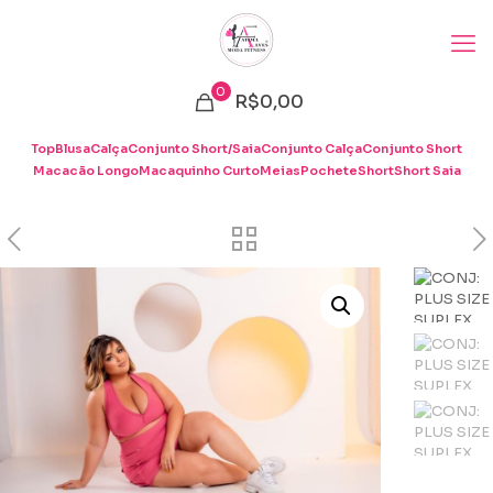
0
R$0,00
Top
Blusa
Calça
Conjunto Short/Saia
Conjunto Calça
Conjunto Short
Macacão Longo
Macaquinho Curto
Meias
Pochete
Short
Short Saia