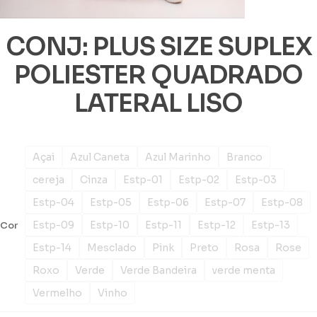
CONJ: PLUS SIZE SUPLEX
POLIESTER QUADRADO
LATERAL LISO
Açai
Azul Caneta
Azul Marinho
Branco
cereja
Cinza
Estp-01
Estp-02
Estp-03
Estp-04
Estp-05
Estp-06
Estp-07
Estp-08
Estp-09
Estp-10
Estp-11
Estp-12
Estp-13
Cor
Estp-14
Mesclado
Pink
Preto
Rosa
Rose
Roxo
Verde
Verde Bandeira
verde menta
Vermelho
Vinho