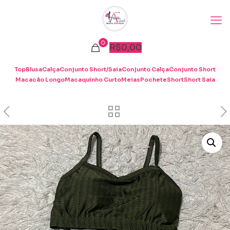
0
R$
0,00
Top
Blusa
Calça
Conjunto Short/Saia
Conjunto Calça
Conjunto Short
Macacão Longo
Macaquinho Curto
Meias
Pochete
Short
Short Saia