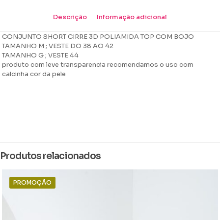
Descrição
Informação adicional
CONJUNTO SHORT CIRRE 3D POLIAMIDA TOP COM BOJO
TAMANHO M ; VESTE DO 38 AO 42
TAMANHO G ; VESTE 44
produto com leve transparencia recomendamos o uso com
calcinha cor da pele
Peso
0,250 kg
Dimensões
14 × 16 × 4 cm
Produtos relacionados
Cor
Açai, Azul, AZUL INDIRA, Pink, Rose, Roxo, Verde, Verde Bandeira,
verde menta, Vermelho, Vinho
PROMOÇÃO
Tamanho
G, M