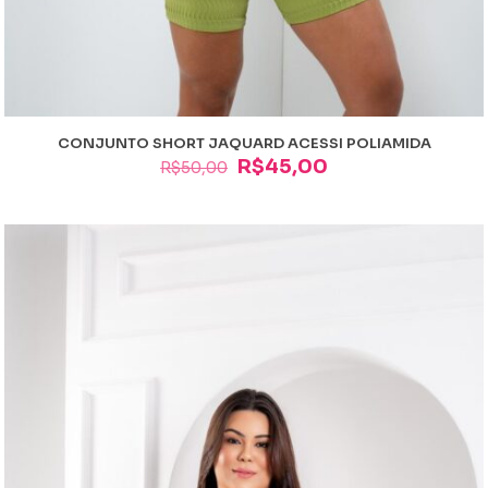
CONJUNTO SHORT JAQUARD ACESSI POLIAMIDA
O
O
R$
45,00
R$
50,00
preço
preço
original
atual
era:
é:
R$50,00.
R$45,00.