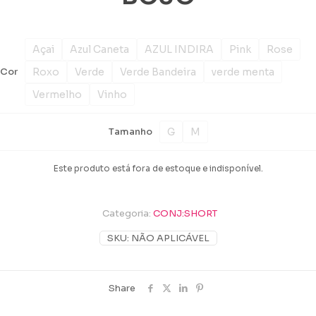
Açai
Azul Caneta
AZUL INDIRA
Pink
Rose
Roxo
Verde
Verde Bandeira
verde menta
Cor
Vermelho
Vinho
G
M
Tamanho
Este produto está fora de estoque e indisponível.
Categoria:
CONJ:SHORT
SKU:
NÃO APLICÁVEL
Share