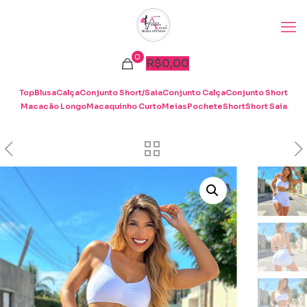
0
R$
0,00
Top
Blusa
Calça
Conjunto Short/Saia
Conjunto Calça
Conjunto Short
Macacão Longo
Macaquinho Curto
Meias
Pochete
Short
Short Saia