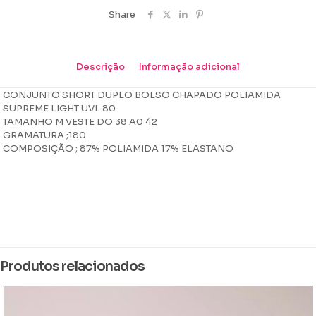
80
quantidade
Share
Descrição
Informação adicional
CONJUNTO SHORT DUPLO BOLSO CHAPADO POLIAMIDA
SUPREME LIGHT UVL 80
TAMANHO M VESTE DO 38 A0 42
GRAMATURA ;180
COMPOSIÇÃO ; 87% POLIAMIDA 17% ELASTANO
Peso
0,214 kg
Dimensões
14 × 16 × 4 cm
Produtos relacionados
Cor
Azul, beu blue, Branco, Chumbo, florence, Laranja, lilas, Lucy, Preto,
Roxo, Telha, Verde, verde agua, Verde Bandeira, verde menta, Verde
Militar, Vermelho, chronos, jaipur, satin, sensuale, terra, verde flag