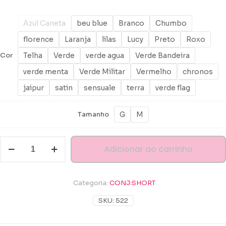
Azul Caneta
beu blue
Branco
Chumbo
florence
Laranja
lilas
Lucy
Preto
Roxo
Telha
Verde
verde agua
Verde Bandeira
Cor
verde menta
Verde Militar
Vermelho
chronos
jaipur
satin
sensuale
terra
verde flag
G
M
Tamanho
CONJ
Adicionar ao carrinho
SHORT
DUPLO
BOLSO
CHAPADO
Categoria:
CONJ:SHORT
POLIAMIDA
SUPREME
SKU:
522
LIGHT
UVL