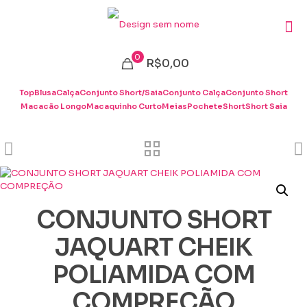
0
R$0,00
Top
Blusa
Calça
Conjunto Short/Saia
Conjunto Calça
Conjunto Short
Macacão Longo
Macaquinho Curto
Meias
Pochete
Short
Short Saia
CONJUNTO SHORT
JAQUART CHEIK
POLIAMIDA COM
COMPREÇÃO