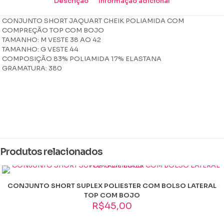
Descrição
Informação adicional
CONJUNTO SHORT JAQUART CHEIK POLIAMIDA COM
COMPREÇÃO TOP COM BOJO
TAMANHO: M VESTE 38 AO 42
TAMANHO: G VESTE 44
COMPOSIÇÃO 83% POLIAMIDA 17% ELASTANA
GRAMATURA: 380
Peso
0,302 kg
Dimensões
15 × 16 × 4 cm
Produtos relacionados
Cor
beau blue, Branco, Laranja, Pink, Preto, Roxo, verde grass
Tamanho
CONJUNTO SHORT SUPLEX POLIESTER COM BOLSO LATERAL
G, M
TOP COM BOJO
R$
45,00