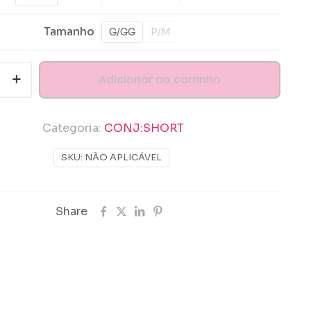
Tamanho
G/GG
P/M
TO
Adicionar ao carrinho
DA
Categoria:
CONJ:SHORT
SKU:
NÃO APLICÁVEL
DO
e
Share