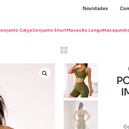
Novidades
Com
onjunto Calça
Conjunto Short
Macacão Longo
Macaquinho
PO
I
C