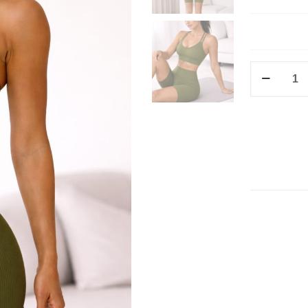
CONJUN
SHORT
POLIAMI
ALÇA
DUPLA
IMPORTA
PREMIUM
quantidad