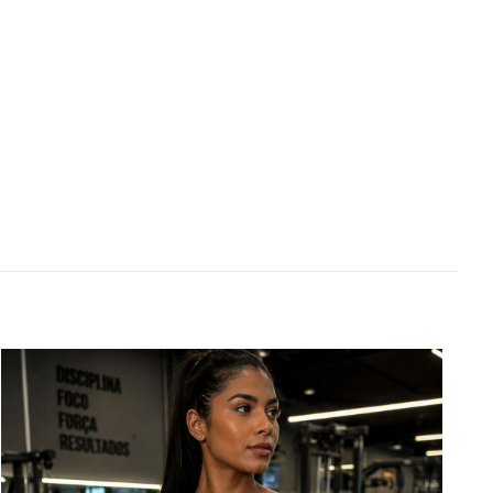
0,245 kg
15 × 14 × 16 cm
erde Militar, marrom
G/GG, P/M