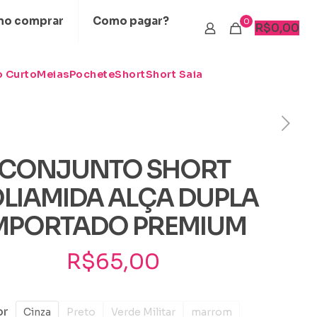
o comprar
Como pagar?
0
R$
0,00
 Curto
Meias
Pochete
Short
Short Saia
CONJUNTO SHORT
LIAMIDA ALÇA DUPLA
MPORTADO PREMIUM
R$
65,00
or
Cinza
Preto
Verde Militar
marrom