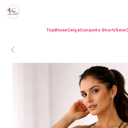
Top
Blusa
Calça
Conjunto Short/Saia
C