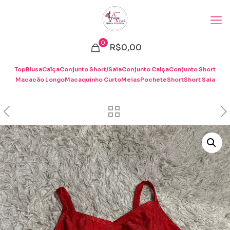
0
R$0,00
Top
Blusa
Calça
Conjunto Short/Saia
Conjunto Calça
Conjunto Short
Macacão Longo
Macaquinho Curto
Meias
Pochete
Short
Short Saia