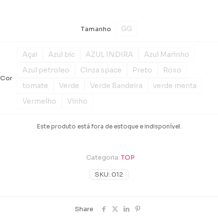
GG
Tamanho
Açai
Azul bic
AZUL INDIRA
Azul Marinho
Azul petroleo
Cinza space
Preto
Roxo
Cor
tomate
Verde
Verde Bandeira
verde menta
Vermelho
Vinho
Este produto está fora de estoque e indisponível.
Categoria:
TOP
SKU:
012
Share