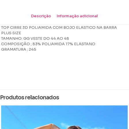
Descrição
Informação adicional
TOP CIRRE 3D POLIAMIDA COM BOJO ELASTICO NA BARRA
PLUS SIZE
TAMANHO: GG VESTE DO 44 AO 48
COMPOSIÇÃO ; 83% POLIAMIDA 17% ELASTANO
GRAMATURA ; 245
Peso
0,090 kg
Dimensões
11 × 16 × 4 cm
Produtos relacionados
Tamanho
GG
Cor
Açai, Azul bic, AZUL INDIRA, Azul Marinho, Azul petroleo, Cinza
space, Preto, Roxo, tomate, Verde, Verde Bandeira, verde menta,