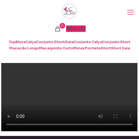
0
R$
0,00
Top
Blusa
Calça
Conjunto Short/Saia
Conjunto Calça
Conjunto Short
Macacão Longo
Macaquinho Curto
Meias
Pochete
Short
Short Saia