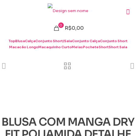
0
R$0,00
Top
Blusa
Calça
Conjunto Short/Saia
Conjunto Calça
Conjunto Short
Macacão Longo
Macaquinho Curto
Meias
Pochete
Short
Short Saia
BLUSA COM MANGA DRY
FIT POLIAMIDA DETALHE