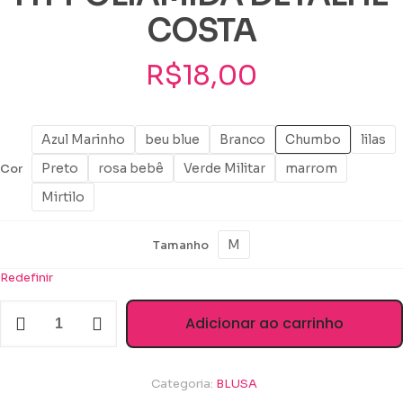
COSTA
R$
18,00
Azul Marinho
beu blue
Branco
Chumbo
lilas
Preto
rosa bebê
Verde Militar
marrom
Cor
Mirtilo
M
Tamanho
Redefinir
BLUSA
Adicionar ao carrinho
COM
MANGA
DRY
FIT
Categoria:
BLUSA
POLIAMIDA