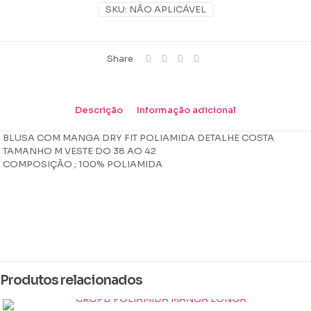
DETALHE
SKU:
NÃO APLICÁVEL
COSTA
quantidade
Share
Descrição
Informação adicional
BLUSA COM MANGA DRY FIT POLIAMIDA DETALHE COSTA
TAMANHO M VESTE DO 38 AO 42
COMPOSIÇÃO ; 100% POLIAMIDA
Peso
0,124 kg
Dimensões
10 × 12 × 4 cm
Produtos relacionados
Cor
Azul Marinho, beu blue, Branco, Chumbo, lilas, Preto, rosa bebê,