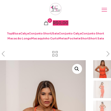
0
R$
0,00
Top
Blusa
Calça
Conjunto Short/Saia
Conjunto Calça
Conjunto Short
Macacão Longo
Macaquinho Curto
Meias
Pochete
Short
Short Saia