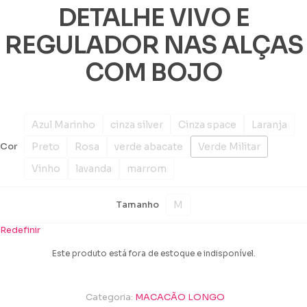
DETALHE VIVO E
REGULADOR NAS ALÇAS
COM BOJO
Azul Marinho
cinza silver
Cinza space
Laranja
Preto
Rosa
verde abacate
Verde Militar
Cor
Vinho
lavanda
marrom
M
Tamanho
Redefinir
Este produto está fora de estoque e indisponível.
Categoria:
MACACÃO LONGO