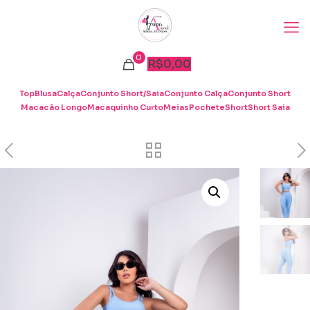
0
R$
0,00
Top
Blusa
Calça
Conjunto Short/Saia
Conjunto Calça
Conjunto Short
Macacão Longo
Macaquinho Curto
Meias
Pochete
Short
Short Saia