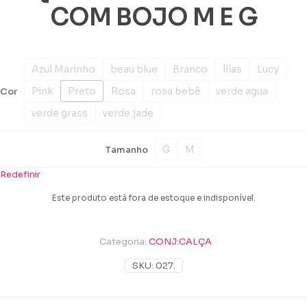
COM BOJO M E G
Azul Marinho
beau blue
Branco
lilas
Lucy
Pink
Preto
Rosa
rosa bebê
verde agua
Cor
verde grass
verde jade
G
M
Tamanho
Redefinir
Este produto está fora de estoque e indisponível.
Categoria:
CONJ:CALÇA
SKU:
027.