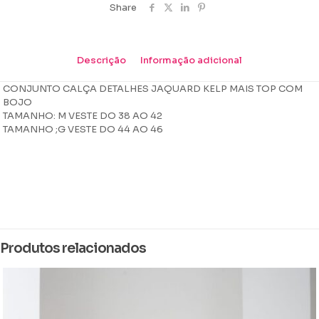
Share
Descrição
Informação adicional
CONJUNTO CALÇA DETALHES JAQUARD KELP MAIS TOP COM
BOJO
TAMANHO: M VESTE DO 38 AO 42
TAMANHO ;G VESTE DO 44 AO 46
Peso
0,453 kg
Dimensões
14 × 16 × 4 cm
Produtos relacionados
Cor
Azul Marinho, beau blue, Branco, lilas, Lucy, Pink, Preto, Rosa, rosa
bebê, verde agua, verde grass, verde jade
Tamanho