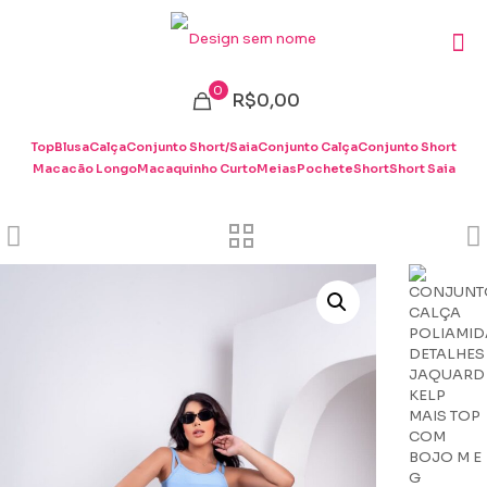
0
R$0,00
Top
Blusa
Calça
Conjunto Short/Saia
Conjunto Calça
Conjunto Short
Macacão Longo
Macaquinho Curto
Meias
Pochete
Short
Short Saia