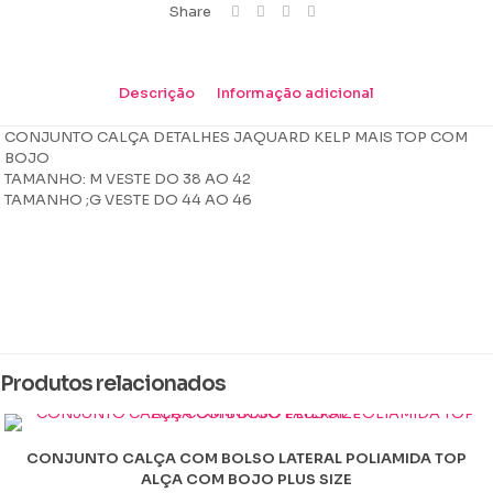
Share
Descrição
Informação adicional
CONJUNTO CALÇA DETALHES JAQUARD KELP MAIS TOP COM
BOJO
TAMANHO: M VESTE DO 38 AO 42
TAMANHO ;G VESTE DO 44 AO 46
Peso
0,453 kg
Dimensões
14 × 16 × 4 cm
Produtos relacionados
Cor
Azul Marinho, beau blue, Branco, lilas, Lucy, Pink, Preto, Rosa, rosa
bebê, verde agua, verde grass, verde jade
CONJUNTO CALÇA COM BOLSO LATERAL POLIAMIDA TOP
Tamanho
ALÇA COM BOJO PLUS SIZE