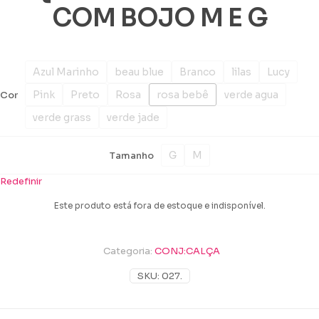
COM BOJO M E G
Azul Marinho
beau blue
Branco
lilas
Lucy
Pink
Preto
Rosa
rosa bebê
verde agua
Cor
verde grass
verde jade
G
M
Tamanho
Redefinir
Este produto está fora de estoque e indisponível.
Categoria:
CONJ:CALÇA
SKU:
027.